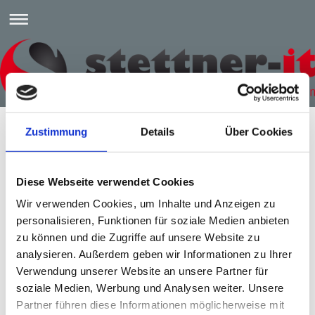
Zustimmung
Details
Über Cookies
EDV Service
"Wartung zum fairen Preis"!
Diese Webseite verwendet Cookies
stettner-it
hält Ihr System fit !
Wir verwenden Cookies, um Inhalte und Anzeigen zu
personalisieren, Funktionen für soziale Medien anbieten
stettner-it
ist Dienstleister in der Region
Heilbronn.
zu können und die Zugriffe auf unsere Website zu
Mit über 15 Jahren Erfahrung in den
analysieren. Außerdem geben wir Informationen zu Ihrer
Bereichen EDV Service, Videoüberwachung
Verwendung unserer Website an unsere Partner für
und Alarmanlagen zählt
stettner-it
zu den
soziale Medien, Werbung und Analysen weiter. Unsere
interessanten Anbietern der Region.
Partner führen diese Informationen möglicherweise mit