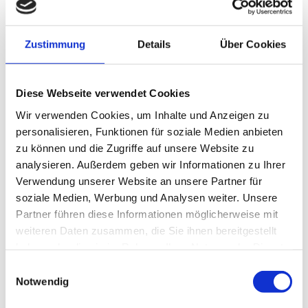
Bereich bewegen, muss die Kamera eine
Auflösung von deutlich mehr als einem
Megapixel bieten. Mit analogen
Zustimmung
Details
Über Cookies
Überwachungskameras kann dieser Anforderung
nur mit einer hohen Anzahl gerecht werden.
"Aufgrund der enormen Auflösung der HD
Diese Webseite verwendet Cookies
Überwachungskamera wird die Zahl der
Wir verwenden Cookies, um Inhalte und Anzeigen zu
benötigten IP Kameras in der Regel auf ein Drittel
personalisieren, Funktionen für soziale Medien anbieten
reduziert. Dadurch ist die Investition oft niedriger
zu können und die Zugriffe auf unsere Website zu
als bei der alten analogen Technik."
analysieren. Außerdem geben wir Informationen zu Ihrer
Bildergalerie
Videogalerie
Verwendung unserer Website an unsere Partner für
Der Server
soziale Medien, Werbung und Analysen weiter. Unsere
Ein Videoserver
Partner führen diese Informationen möglicherweise mit
kann technisch
weiteren Daten zusammen, die Sie ihnen bereitgestellt
die Aufnahmen
haben oder die sie im Rahmen Ihrer Nutzung der Dienste
der
gesammelt haben.
Einwilligungsauswahl
Überwachungska
Notwendig
mera über
mehrere Wochen